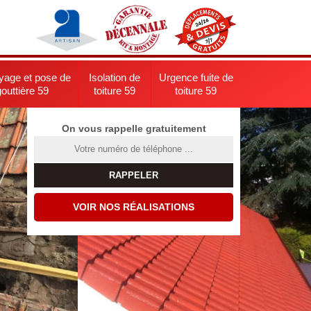
yage et pose de
Isolation de
Urgence fuite de
gouttière 59
toiture 59
toiture 59
On vous rappelle gratuitement
VOIR NOS RÉALISATIONS