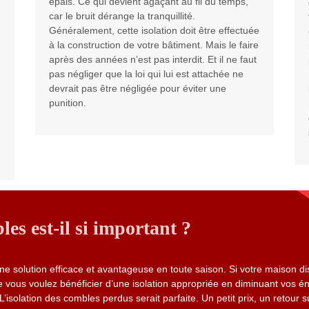
épais. Ce qui devient agaçant au fil du temps,
car le bruit dérange la tranquillité.
Généralement, cette isolation doit être effectuée
à la construction de votre bâtiment. Mais le faire
après des années n’est pas interdit. Et il ne faut
pas négliger que la loi qui lui est attachée ne
devrait pas être négligée pour éviter une
punition.
les est-il si important ?
une solution efficace et avantageuse en toute saison. Si votre maison d
ue vous voulez bénéficier d’une isolation appropriée en diminuant vos é
solation des combles perdus serait parfaite. Un petit prix, un retour 