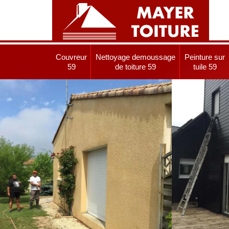
Couvreur
Nettoyage demoussage
Peinture sur
59
de toiture 59
tuile 59