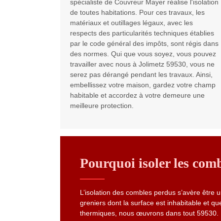
spécialiste de Couvreur Mayer réalise l'isolation
de toutes habitations. Pour ces travaux, les
matériaux et outillages légaux, avec les
respects des particularités techniques établies
par le code général des impôts, sont régis dans
des normes. Qui que vous soyez, vous pouvez
travailler avec nous à Jolimetz 59530, vous ne
serez pas dérangé pendant les travaux. Ainsi,
embellissez votre maison, gardez votre champ
habitable et accordez à votre demeure une
meilleure protection.
Pourquoi isoler les comb
L’isolation des combles perdus s’avère être 
greniers dont la surface est inhabitable et q
thermiques, nous œuvrons dans tout 59530. L’i