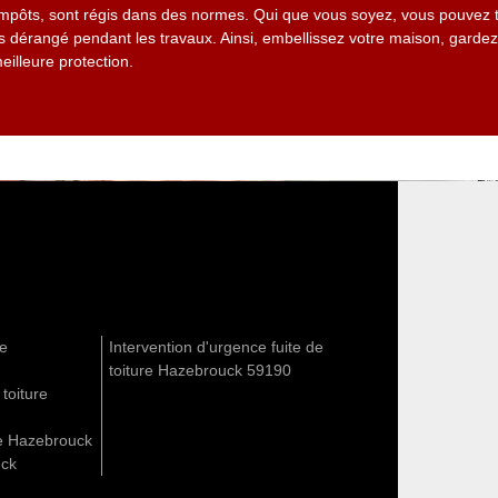
impôts, sont régis dans des normes. Qui que vous soyez, vous pouvez t
dérangé pendant les travaux. Ainsi, embellissez votre maison, garde
illeure protection.
re
Intervention d'urgence fuite de
toiture Hazebrouck 59190
 toiture
re Hazebrouck
uck