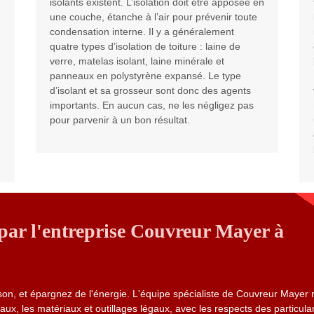
isolants existent. L’isolation doit être apposée en
une couche, étanche à l’air pour prévenir toute
condensation interne. Il y a généralement
quatre types d’isolation de toiture : laine de
verre, matelas isolant, laine minérale et
panneaux en polystyrène expansé. Le type
d’isolant et sa grosseur sont donc des agents
importants. En aucun cas, ne les négligez pas
pour parvenir à un bon résultat.
 par l'entreprise Couvreur Mayer à
son, et épargnez de l'énergie. L'équipe spécialiste de Couvreur Mayer 
vaux, les matériaux et outillages légaux, avec les respects des particular