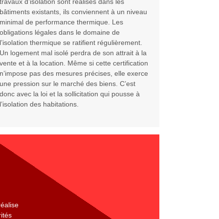
travaux d’isolation sont réalisés dans les
bâtiments existants, ils conviennent à un niveau
minimal de performance thermique. Les
obligations légales dans le domaine de
l’isolation thermique se ratifient régulièrement.
Un logement mal isolé perdra de son attrait à la
vente et à la location. Même si cette certification
n’impose pas des mesures précises, elle exerce
une pression sur le marché des biens. C’est
donc avec la loi et la sollicitation qui pousse à
l’isolation des habitations.
réalise
ités