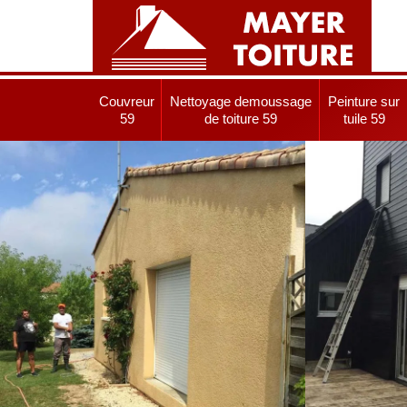
Couvreur
Nettoyage demoussage
Peinture sur
59
de toiture 59
tuile 59