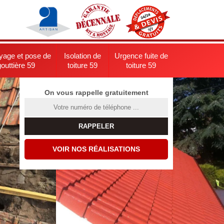
yage et pose de
Isolation de
Urgence fuite de
gouttière 59
toiture 59
toiture 59
On vous rappelle gratuitement
VOIR NOS RÉALISATIONS