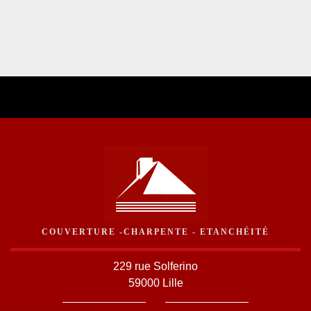
COUVERTURE -CHARPENTE - ETANCHÉITÉ
229 rue Solferino
59000 Lille