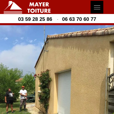
03 59 28 25 86
06 63 70 60 77
-