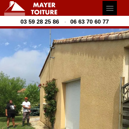
03 59 28 25 86
06 63 70 60 77
-