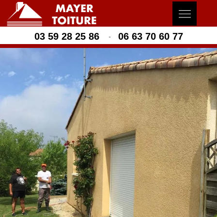
03 59 28 25 86
06 63 70 60 77
-