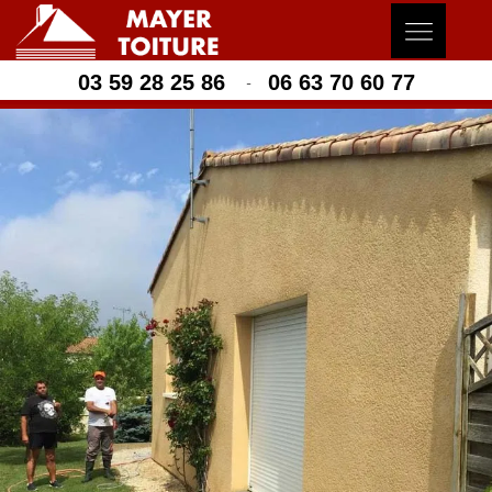
03 59 28 25 86
06 63 70 60 77
-