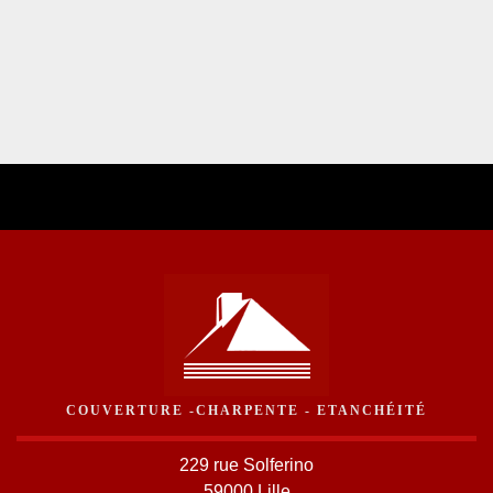
COUVERTURE -CHARPENTE - ETANCHÉITÉ
229 rue Solferino
59000 Lille