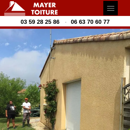
03 59 28 25 86
06 63 70 60 77
-