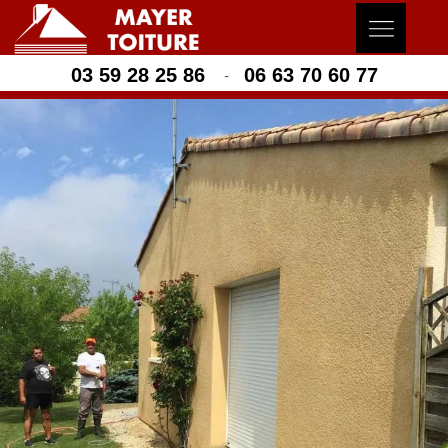
03 59 28 25 86
06 63 70 60 77
-