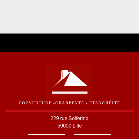
COUVERTURE -CHARPENTE - ETANCHÉITÉ
229 rue Solferino
59000 Lille