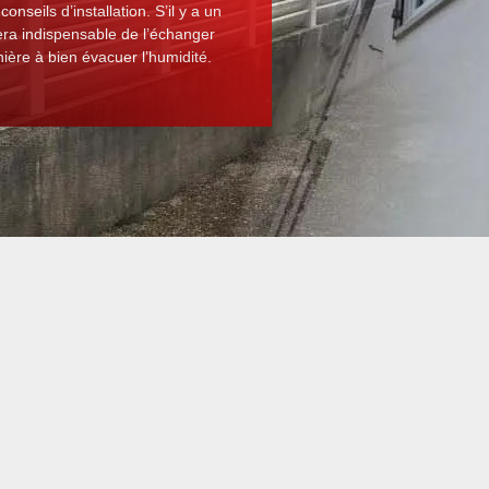
onseils d’installation. S’il y a un
sera indispensable de l’échanger
ière à bien évacuer l’humidité.