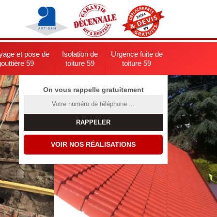
yage et pose de
Isolation de
Urgence fuite de
gouttière 59
toiture 59
toiture 59
On vous rappelle gratuitement
VOIR NOS RÉALISATIONS