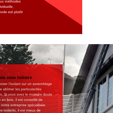
 deux méthodes
viduelle,
hode est plutôt
on sous toiture
poser l’isolant sur un assemblage
e abîmer les particularités
ion. Si vous avez le moindre doute
 en bois, il est conseillé de
notre entreprise spécialisée.
es isolants, il est mieux de