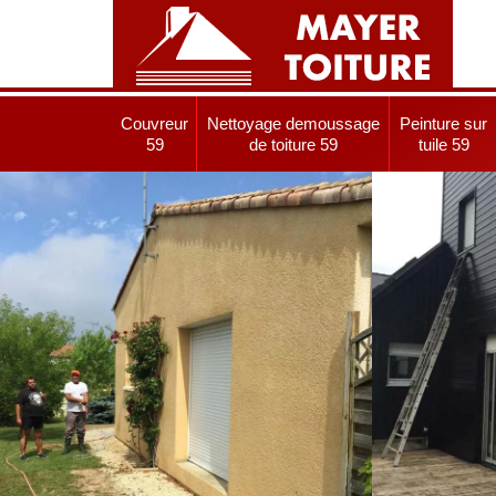
Couvreur
Nettoyage demoussage
Peinture sur
59
de toiture 59
tuile 59