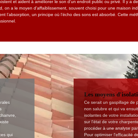
existent et aident à améliorer le son d’un endroit public ou privé. Il y a
, on a le moyen d’affaiblissement, souvent choisi pour une maison indi
ment l’absorption, un principe où l’écho des sons est absorbé. Cette mét
ssionnel.
Les moyens d'isolati
érales
Ce serait un gaspillage de 
s
non salubre et qui va ensuit
 chanvre,
isolantes de votre installat
xiste
sur l’état de votre charpente
procéder à une analyse par 
ces qui
Pour optimiser l'efficacité d