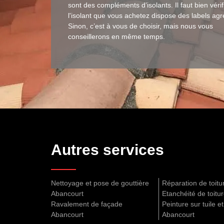
sont des compléments d’isolants. Il faut bien véri
l'isolant que vous achetez dispose des labels agr
Sinon, c’est à vous de choisir, mais nous vous
conseillerons en même temps.
Autres services
Nettoyage et pose de gouttière
Réparation de toit
Abancourt
Etanchéité de toitu
Ravalement de façade
Peinture sur tuile et
Abancourt
Abancourt