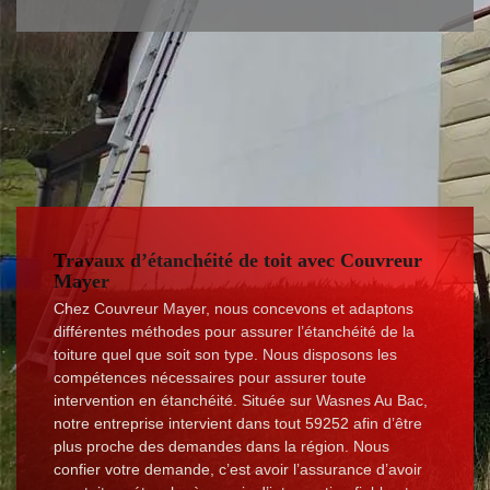
Travaux d’étanchéité de toit avec Couvreur
Mayer
Chez Couvreur Mayer, nous concevons et adaptons
différentes méthodes pour assurer l’étanchéité de la
toiture quel que soit son type. Nous disposons les
compétences nécessaires pour assurer toute
intervention en étanchéité. Située sur Wasnes Au Bac,
notre entreprise intervient dans tout 59252 afin d’être
plus proche des demandes dans la région. Nous
confier votre demande, c’est avoir l’assurance d’avoir