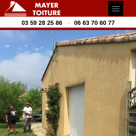
03 59 28 25 86
06 63 70 60 77
-