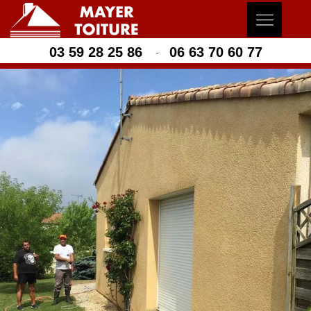
03 59 28 25 86
06 63 70 60 77
-