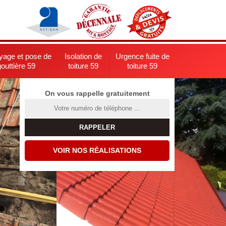
yage et pose de
Isolation de
Urgence fuite de
gouttière 59
toiture 59
toiture 59
On vous rappelle gratuitement
VOIR NOS RÉALISATIONS