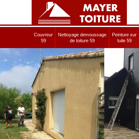
Couvreur
Nettoyage demoussage
Peinture sur
59
de toiture 59
tuile 59