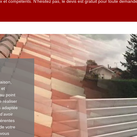
et compétents. N’hésitez pas, le devis est gratuit pour toute demande
maison,
 et
au point
 réaliser
us adaptée
d’avoir
férentes
 de votre
 vous