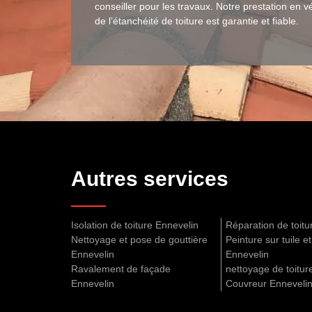
conseiller pour les travaux. Notre prestation en vé
de l’étanchéité de toiture est garantie et fiable.
Autres services
Isolation de toiture Ennevelin
Réparation de toitu
Nettoyage et pose de gouttière
Peinture sur tuile et
Ennevelin
Ennevelin
Ravalement de façade
nettoyage de toitur
Ennevelin
Couvreur Enneveli