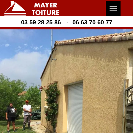
03 59 28 25 86
06 63 70 60 77
-