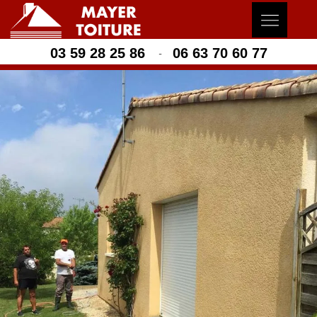
03 59 28 25 86
06 63 70 60 77
-