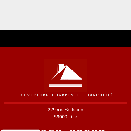
COUVERTURE -CHARPENTE - ETANCHÉITÉ
229 rue Solferino
59000 Lille