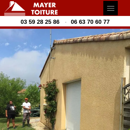
03 59 28 25 86
06 63 70 60 77
-