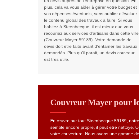
un devis auprès de l’entreprise en question. En
plus, cela va vous aider à gérer votre budget et
vos dépenses éventuels, sans oublier d’évaluer
le contenu global des travaux à faire. Si vous
habitez à Steenbecque, il est mieux que vous
recouriez aux services d’artisans dans cette ville
(Couvreur Mayer 59189). Votre demande de
devis doit être faite avant d’entamer les travaux
demandés. Plus qu’il parait, un devis couvreur
est très utile.
Couvreur Mayer pour le 
En œuvre sur tout Steenbecque 59189, notre e
semble encore propre, il peut être nettoyé. Ce
votre couverture. Nous avons une gamme de pro