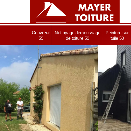
Couvreur
Nettoyage demoussage
Peinture sur
59
de toiture 59
tuile 59