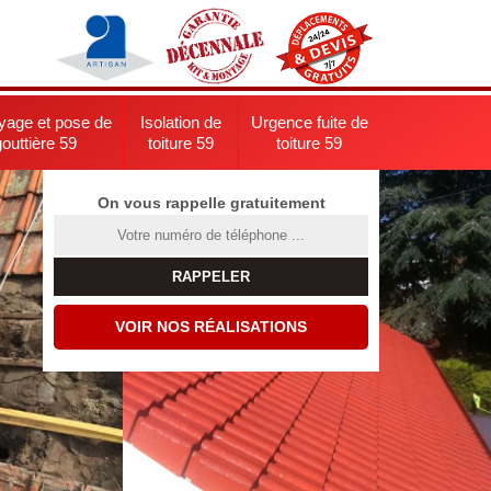
yage et pose de
Isolation de
Urgence fuite de
gouttière 59
toiture 59
toiture 59
On vous rappelle gratuitement
VOIR NOS RÉALISATIONS