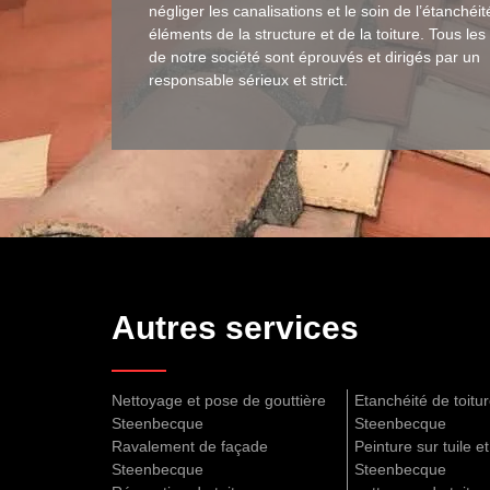
négliger les canalisations et le soin de l’étanchéi
éléments de la structure et de la toiture. Tous les
de notre société sont éprouvés et dirigés par un
responsable sérieux et strict.
Autres services
Nettoyage et pose de gouttière
Etanchéité de toitu
Steenbecque
Steenbecque
Ravalement de façade
Peinture sur tuile et
Steenbecque
Steenbecque