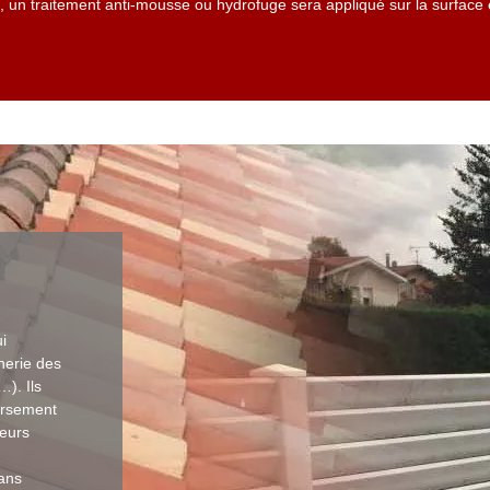
 un traitement anti-mousse ou hydrofuge sera appliqué sur la surface 
i
nerie des
…). Ils
ersement
ueurs
Sans