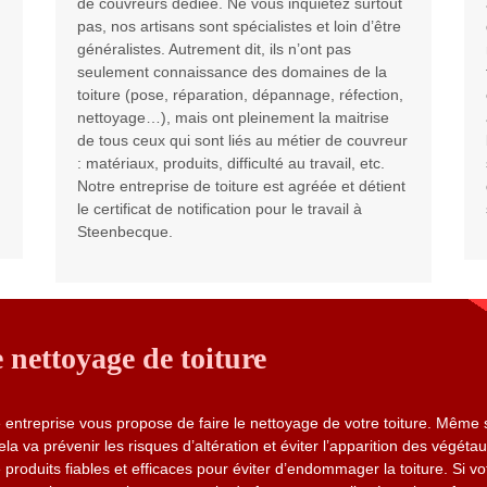
de couvreurs dédiée. Ne vous inquiétez surtout
pas, nos artisans sont spécialistes et loin d’être
généralistes. Autrement dit, ils n’ont pas
seulement connaissance des domaines de la
toiture (pose, réparation, dépannage, réfection,
nettoyage…), mais ont pleinement la maitrise
de tous ceux qui sont liés au métier de couvreur
: matériaux, produits, difficulté au travail, etc.
Notre entreprise de toiture est agréée et détient
le certificat de notification pour le travail à
Steenbecque.
nettoyage de toiture
ntreprise vous propose de faire le nettoyage de votre toiture. Même si
la va prévenir les risques d’altération et éviter l’apparition des végétau
duits fiables et efficaces pour éviter d’endommager la toiture. Si votr