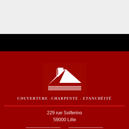
COUVERTURE -CHARPENTE - ETANCHÉITÉ
229 rue Solferino
59000 Lille