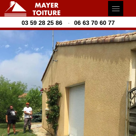
03 59 28 25 86
06 63 70 60 77
-