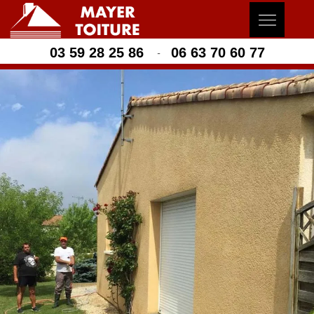
03 59 28 25 86
06 63 70 60 77
-