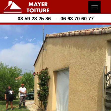
03 59 28 25 86
06 63 70 60 77
-