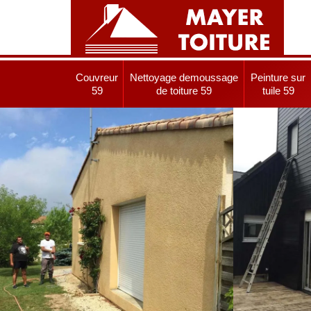
Couvreur
Nettoyage demoussage
Peinture sur
59
de toiture 59
tuile 59