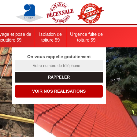
yage et pose de
Isolation de
Urgence fuite de
gouttière 59
toiture 59
toiture 59
On vous rappelle gratuitement
VOIR NOS RÉALISATIONS