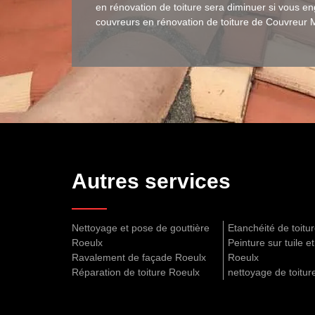
en rénovation de toiture sera diminuer si vous en
couvreurs en rénovation de toiture de Couvreur 
Autres services
Nettoyage et pose de gouttière
Etanchéité de toitu
Roeulx
Peinture sur tuile et
Ravalement de façade Roeulx
Roeulx
Réparation de toiture Roeulx
nettoyage de toitur