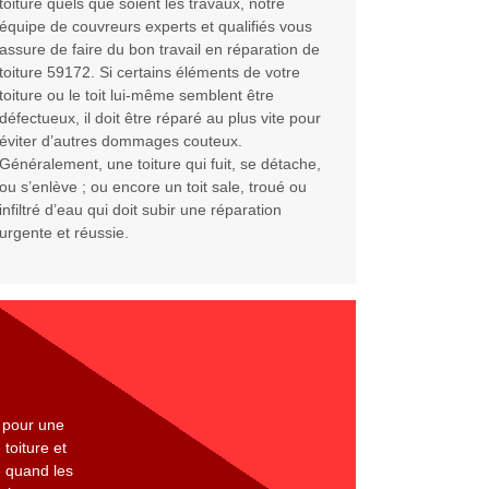
toiture quels que soient les travaux, notre
équipe de couvreurs experts et qualifiés vous
assure de faire du bon travail en réparation de
toiture 59172. Si certains éléments de votre
toiture ou le toit lui-même semblent être
défectueux, il doit être réparé au plus vite pour
éviter d’autres dommages couteux.
Généralement, une toiture qui fuit, se détache,
ou s’enlève ; ou encore un toit sale, troué ou
infiltré d’eau qui doit subir une réparation
urgente et réussie.
t pour une
toiture et
e quand les