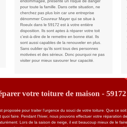
endommagée, présente un risque de danger
pour toute la famille. Dans cette situation, ne
cherchez pas plus loin car une entreprise
dénommer Couvreur Mayer qui se situe à
Roeulx dans le 59172 est à votre entière
disposition. Ils sont aptes à réparer votre toit
c’est-à-dire de le remettre en bonne état. Ils
sont aussi capables de la renouveler en plus.
Sans oublier qu’ils sont tous des personnes
motivées et des sérieux. Donc pourquoi ne pas
visiter pour mieux savourer leur capacité.
arer votre toiture de maison - 59172
 proposée pour traiter l’urgence du souci de votre toiture. Que ce soi
 quoi faire. Pendant l’hiver, nous pouvons effectuer votre réparation de 
rématurément. Lors de la saison de neige, il est beaucoup mieux de le fair