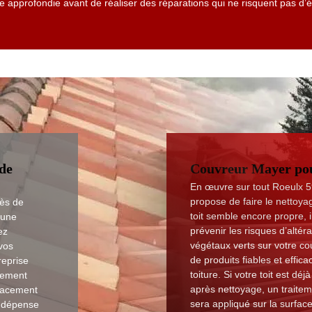
 approfondie avant de réaliser des réparations qui ne risquent pas d’
de
Couvreur Mayer pour
En œuvre sur tout Roeulx 5
propose de faire le nettoya
rès de
toit semble encore propre, i
cune
prévenir les risques d’altéra
ez
végétaux verts sur votre 
vos
de produits fiables et effi
reprise
toiture. Si votre toit est dé
cement
après nettoyage, un traite
placement
sera appliqué sur la surface
e dépense