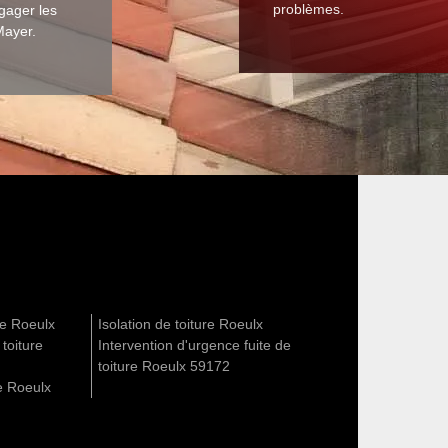
problèmes.
gager les
Mayer.
re Roeulx
Isolation de toiture Roeulx
 toiture
Intervention d'urgence fuite de
toiture Roeulx 59172
e Roeulx