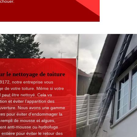
échouer.
 le nettoyage de toiture
9172, notre entreprise vous
ge de votre toiture. Même si votre
l peut être nettoyé. Cela va
tion et éviter l’apparition des
couverture. Nous avons une gamme
caces pour éviter d’endommager la
jà rempli de mousse et algues,
ment anti-mousse ou hydrofuge
 entière pour éviter le retour des