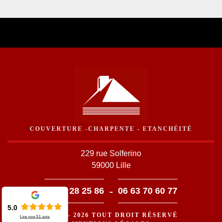
COUVERTURE -CHARPENTE - ETANCHÉITÉ
229 rue Solferino
59000 Lille
-
03 59 28 25 86
06 63 70 60 77
5.0
©2016 - 2026 TOUT DROIT RÉSERVÉ
Lire nos
51
avis