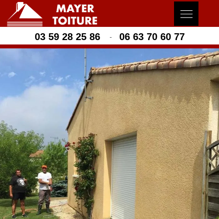
03 59 28 25 86
06 63 70 60 77
-