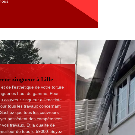
 nous
.
eur zingueur à Lille
et de l’esthétique de votre toiture
es zingueries haut de gamme. Pour
l au couvreur zingueur a l’enceinte
pour tous les travaux concernant
. Sachez que tous les couvreurs
ayer possèdent des compétences
 vos travaux. Et la qualité de
le meilleur de tous le 59000. Soyez