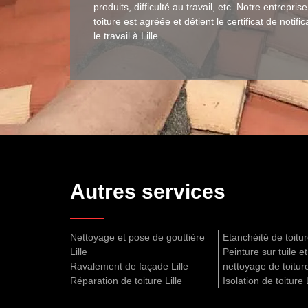
produits, difficulté au travail, etc. Notre entrepris
toiture est agréée et détient le certificat de notifi
le travail à Lille.
Autres services
Nettoyage et pose de gouttière
Etanchéité de toitur
Lille
Peinture sur tuile et 
Ravalement de façade Lille
nettoyage de toiture
Réparation de toiture Lille
Isolation de toiture L