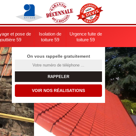
yage et pose de
Isolation de
Urgence fuite de
gouttière 59
toiture 59
toiture 59
On vous rappelle gratuitement
VOIR NOS RÉALISATIONS