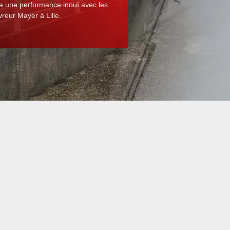
ra une performance inouï avec les
reur Mayer à Lille.