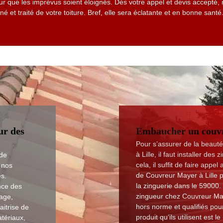
r que les imprévus soient éloignés. Dès votre appel et devis accepté,
é et traité de votre toiture. Bref, elle sera éclatante et en bonne santé
ur des
Embaucher un couvr
Pour s’assurer de la beauté 
à Lille, il faut installer d
 de
cela, il suffit de faire appe
 nos
de Couvreur Mayer à Lille 
es.
la zinguerie dans le 59000
nce des
zingueur chez Couvreur M
age,
hors norme et qualifiés pour
aitrise de
produit qu’ils utilisent est 
atériaux,