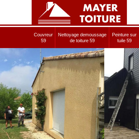
Couvreur
Nettoyage demoussage
Peinture sur
59
de toiture 59
tuile 59