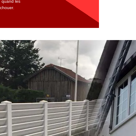
e quand les
échouer.