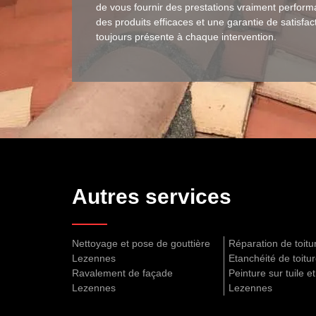
de vous fournir des prestations vraiment perform
des produits efficaces et une garantie de satisfac
toujours présente à chaque intervention.
Autres services
Nettoyage et pose de gouttière
Réparation de toit
Lezennes
Etanchéité de toit
Ravalement de façade
Peinture sur tuile et
Lezennes
Lezennes