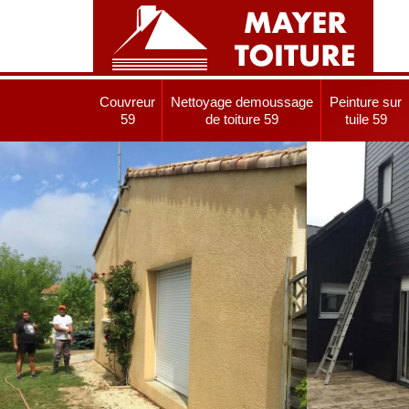
Couvreur
Nettoyage demoussage
Peinture sur
59
de toiture 59
tuile 59