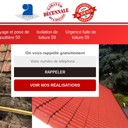
yage et pose de
Isolation de
Urgence fuite de
gouttière 59
toiture 59
toiture 59
On vous rappelle gratuitement
VOIR NOS RÉALISATIONS