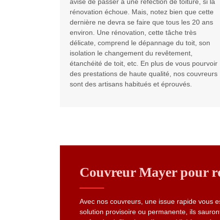
avisé de passer à une réfection de toiture, si la
rénovation échoue. Mais, notez bien que cette
dernière ne devra se faire que tous les 20 ans
environ. Une rénovation, cette tâche très
délicate, comprend le dépannage du toit, son
isolation le changement du revêtement,
étanchéité de toit, etc. En plus de vous pourvoir
des prestations de haute qualité, nos couvreurs
sont des artisans habitués et éprouvés.
Couvreur Mayer pour rép
Avec nos couvreurs, une issue rapide vous est
solution provisoire ou permanente, ils sauront