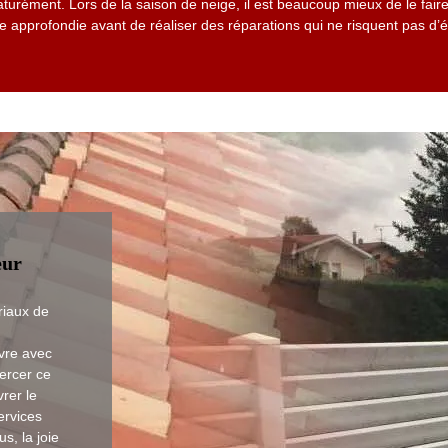
rématurément. Lors de la saison de neige, il est beaucoup mieux de le fair
 approfondie avant de réaliser des réparations qui ne risquent pas d’
eur
riaux de
vre avec
ercer ce
rer le
ervices
us, la joie