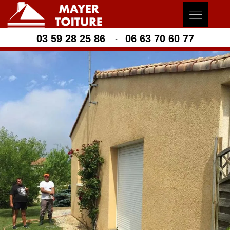
03 59 28 25 86
06 63 70 60 77
-