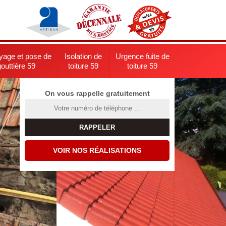
yage et pose de
Isolation de
Urgence fuite de
gouttière 59
toiture 59
toiture 59
On vous rappelle gratuitement
VOIR NOS RÉALISATIONS