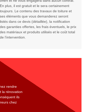
offert et ne vous engagera dans aucun contrat.
En plus, il est gratuit et le sera certainement
toujours. Le contenu des travaux de toiture et
ses éléments que vous demanderez seront
listés dans ce devis (détaillée), la notification
des garanties offertes, les frais éventuels, le prix
des matériaux et produits utilisés et le coût total
de l’intervention.
enez rendre
 la rénovation
onséquent ils
vreurs chez