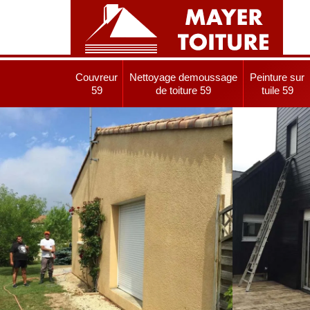
Couvreur
Nettoyage demoussage
Peinture sur
59
de toiture 59
tuile 59