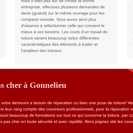
vous n’êtes pas sûr de choisir la bonne
entreprise, effectuez plusieurs demandes de
devis (gratuit) sur le même ouvrage pour les
comparer ensuite. Vous aurez ainsi plus
d’aisance à sélectionner celle qui convient le
mieux à vos besoins. Les couts d’un travail de
toiture varient beaucoup selon différentes
caractéristiques des éléments à traiter et
l’ampleur des travaux.
s cher à Gonnelieu
e votre demeure a besoin de réparation ou bien une pose de toiture! V
s leur rang compte des couvreurs professionnels, pour la réparation et
 suivi beaucoup de formations sur tout ce qui concerne la toiture, par c
 pas cher en toute sécurité et avec rapidité. Alors joignez vite les cou