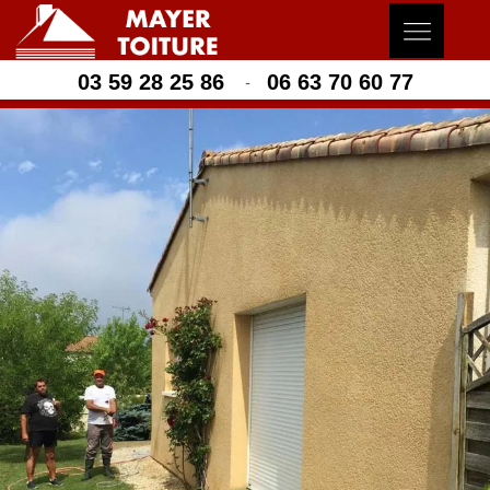
03 59 28 25 86
06 63 70 60 77
-