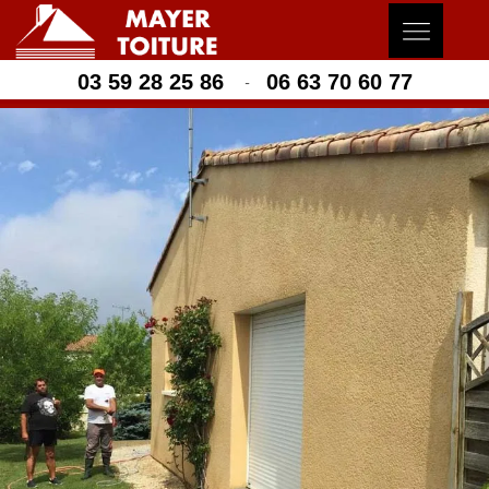
03 59 28 25 86
06 63 70 60 77
-