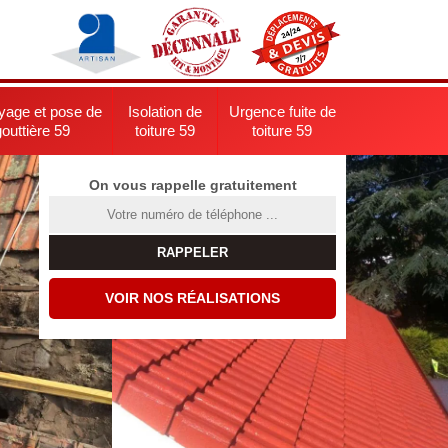
yage et pose de
Isolation de
Urgence fuite de
gouttière 59
toiture 59
toiture 59
On vous rappelle gratuitement
VOIR NOS RÉALISATIONS