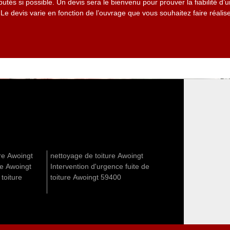
putés si possible. Un devis sera le bienvenu pour prouver la fiabilité d
Le devis varie en fonction de l’ouvrage que vous souhaitez faire réalis
re Awoingt
nettoyage de toiture Awoingt
re Awoingt
Intervention d'urgence fuite de
 toiture
toiture Awoingt 59400