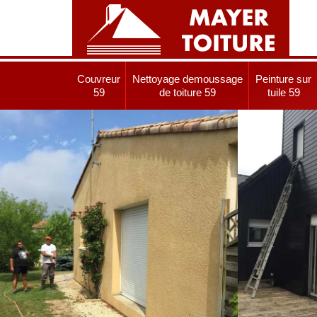
Couvreur
Nettoyage demoussage
Peinture sur
59
de toiture 59
tuile 59