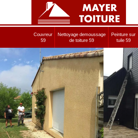
Couvreur
Nettoyage demoussage
Peinture sur
59
de toiture 59
tuile 59