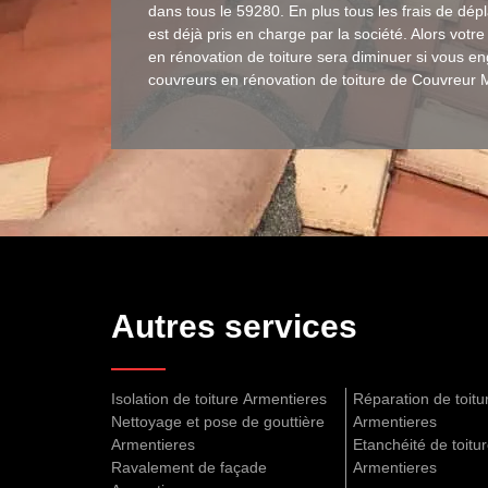
dans tous le 59280. En plus tous les frais de dé
est déjà pris en charge par la société. Alors votr
en rénovation de toiture sera diminuer si vous en
couvreurs en rénovation de toiture de Couvreur 
Autres services
Isolation de toiture Armentieres
Réparation de toitu
Nettoyage et pose de gouttière
Armentieres
Armentieres
Etanchéité de toitu
Ravalement de façade
Armentieres