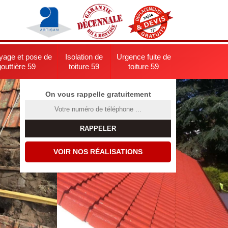
yage et pose de
Isolation de
Urgence fuite de
gouttière 59
toiture 59
toiture 59
On vous rappelle gratuitement
VOIR NOS RÉALISATIONS