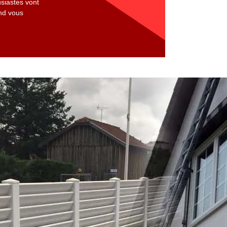
usiastes vont
and vous