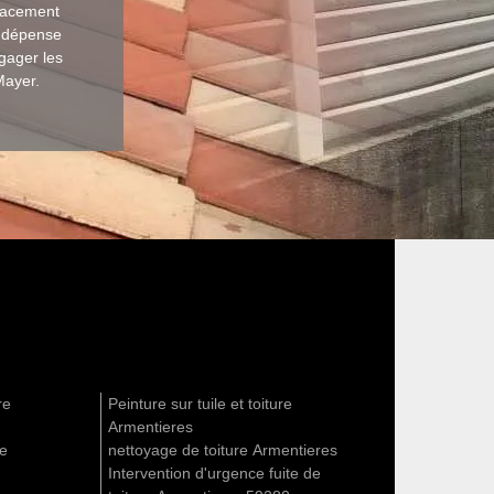
placement
e dépense
gager les
Mayer.
re
Peinture sur tuile et toiture
Armentieres
re
nettoyage de toiture Armentieres
Intervention d'urgence fuite de