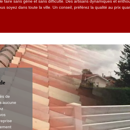
 le faire sans gêne et sans difficulté. Des artisans dynamiques et entho
us soyez dans toute la ville. Un conseil, préférez la qualité au prix qu
de
rès de
 a aucune
ez
vos
reprise
cement